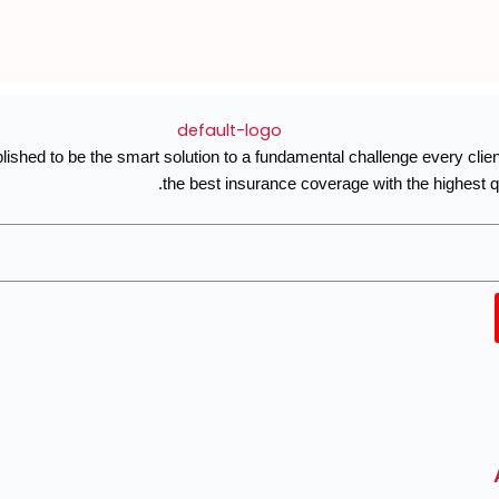
CubeMED was established to be the smart solutio
the b