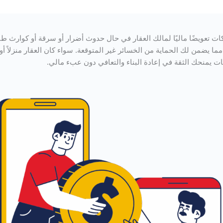
وث أضرار أو سرقة أو كوارث طبيعية. يشمل التغطية
. سواء كان العقار منزلاً أو مكتبًا أو منشأة تجارية
 دون عبء مالي