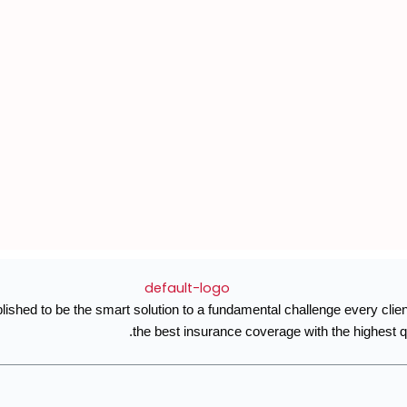
CubeMED was established to be the smart solutio
the b