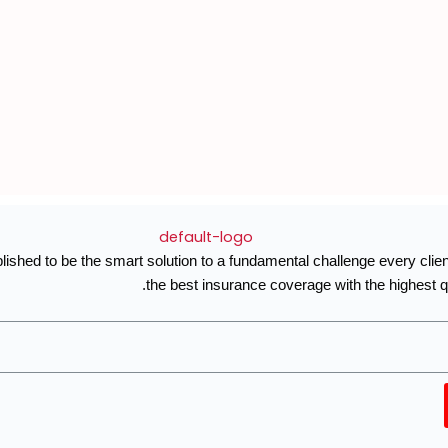
CubeMED was established to be the smart solutio
the b